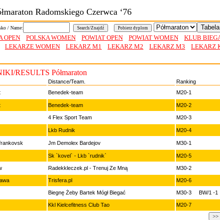
Półmaraton Radomskiego Czerwca ‘76
sko / Name:
A OPEN
POLSKA WOMEN
POWIAT OPEN
POWIAT WOMEN
KLUB BIE
LEKARZE WOMEN
LEKARZ M1
LEKARZ M2
LEKARZ M3
LEKARZ 
KI/RESULTS Półmaraton
Distance/Team.
Ranking
t
Benedek-team
M20-1
t
Benedek-team
M20-2
4 Flex Sport Team
M20-3
Lkb Rudnik
M20-4
frankovsk
Jm Demolex Bardejov
M30-1
Sk `kovel` - Lkb `rudnik`
M20-5
w
Radekkleczek.pl - Trenuj Ze Mną
M30-2
awa
Trisfera.pl
M20-6
Biegnę Żeby Bartek Mógł Biegać
M30-3 BW/1 -1
Kkl Kielcefitness Club Tao
M20-7
>>