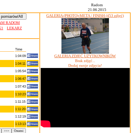
Radom
21.06.2015
GALERIA (PHOTO)-META / FINISH (453 zdjęć)
GAM RADOM
K1
LEKARZ
Time
GALERIA ZDJĘĆ UŻYTKOWNIKÓW
1:04:09
Brak zdjęć...
1:04:11
Dodaj swoje zdjęcia!
1:05:54
1:06:47
1:07:43
1:10:23
1:11:15
1:11:20
1:12:19
1:13:13
>>>
Ostatni