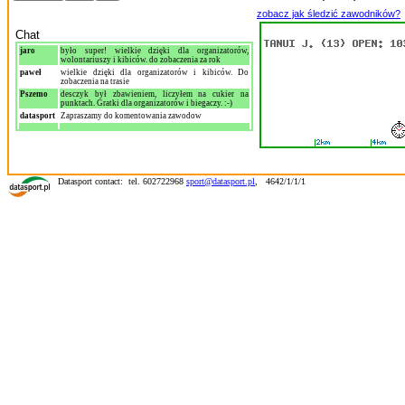
zobacz jak śledzić zawodników?
Chat
jaro
było super! wielkie dzięki dla organizatorów,
wolontariuszy i kibiców. do zobaczenia za rok
paweł
wielkie dzięki dla organizatorów i kibiców. Do
zobaczenia na trasie
Pszemo
desczyk był zbawieniem, liczyłem na cukier na
punktach. Gratki dla organizatorów i biegaczy. :-)
datasport
Zapraszamy do komentowania zawodow
Datasport contact: tel. 602722968
sport@datasport.pl
,
4642/1/1/1