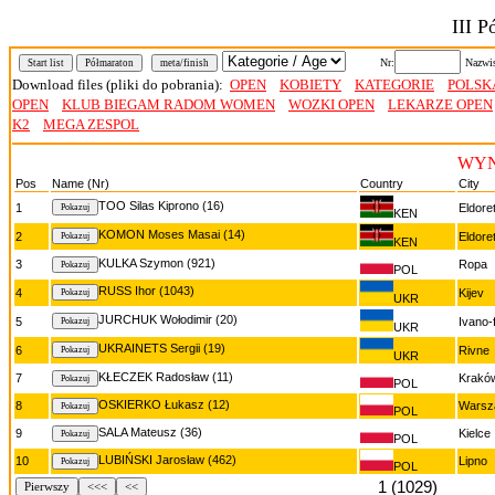
III 
Nr:
Nazwi
Start list
Półmaraton
meta/finish
Download files (pliki do pobrania):
OPEN
KOBIETY
KATEGORIE
POLSK
OPEN
KLUB BIEGAM RADOM WOMEN
WOZKI OPEN
LEKARZE OPEN
K2
MEGA ZESPOL
WYNI
Pos
Name (Nr)
Country
City
TOO Silas Kiprono (16)
1
Eldore
KEN
KOMON Moses Masai (14)
2
Eldore
KEN
KULKA Szymon (921)
3
Ropa
POL
RUSS Ihor (1043)
4
Kijev
UKR
JURCHUK Wołodimir (20)
5
Ivano-
UKR
UKRAINETS Sergii (19)
6
Rivne
UKR
KŁECZEK Radosław (11)
7
Krakó
POL
OSKIERKO Łukasz (12)
8
Warsz
POL
SALA Mateusz (36)
9
Kielce
POL
LUBIŃSKI Jarosław (462)
10
Lipno
POL
1 (1029)
Pierwszy
<<<
<<