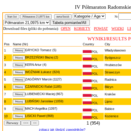
IV Półmaraton Radomskie
Nr:
Start list
Półmaraton 21,0975 km
meta/finish
Download files (pliki do pobrania):
OPEN
KOBIETY
POWIAT
WOZKI
L
WYNIKI/RESULTS Pół
Pos
Name (Nr)
Country
City
GRYCKO Tomasz (5)
1
Władysławowo
POL
BRZEZIŃSKI Błażej (2)
2
Bydgoszcz
POL
KERN Artur (4)
3
Hrubieszów
POL
WOŹNIAK Łukasz (824)
4
Strawczyn
POL
ZAGÓRNY Marcin (1127)
5
Radnica
POL
CZARNECKI Rafał (1185)
6
Bliżyn
POL
LUBIENIECKI Maciej (867)
7
Kraków
POL
LUBIŃSKI Jarosław (1059)
8
Lipno
POL
MACH Angelika (1097)
9
Babice
POL
LISICKI Paweł (868)
10
Kozienice
POL
1 (954)
Pierwszy
<<<
<<
zobacz jak śledzić zawodników?