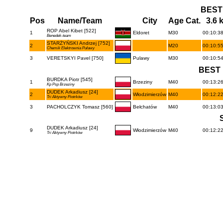
BEST
Pos
Name/Team
City
Age Cat.
3.6 
ROP Abel Kibet [522]
1
Eldoret
M30
00:10:38
Benedek-team
STARŻYŃSKI Andrzej [752]
2
M20
00:10:55
Chemik Elektrownia Puławy
3
VERETSKYI Pavel [750]
Pulawy
M30
00:10:54
BEST 
BURDKA Piotr [545]
1
Brzeziny
M40
00:13:26
Kp Psp Brzeziny
DUDEK Arkadiusz [24]
2
Włodzimierzów
M40
00:12:22
Tri Aktywny Piotrków
3
PACHOLCZYK Tomasz [560]
Bełchatów
M40
00:13:03
DUDEK Arkadiusz [24]
9
Włodzimierzów
M40
00:12:22
Tri Aktywny Piotrków