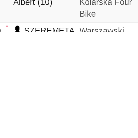
Albert (10)
Kolarska Four
Bike
0
SZEREMETA
Warszawski
Julian (8)
Klub Kolarski
0
ARMATYS
Mtb Racing
Grzegorz (13)
Team Tarnów
0
GIERCZAK
Hurom
Przemysław
Sławno
(19)
Accent
0
ŁUCZAK
Niezrzeszony