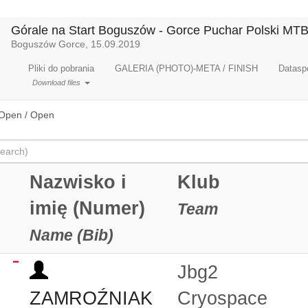
Górale na Start Boguszów - Gorce Puchar Polski MT
Boguszów Gorce, 15.09.2019
Pliki do pobrania
GALERIA (PHOTO)-META / FINISH
Dataspo
Download files
Open / Open
Nazwisko i
Klub
imię (Numer)
Team
Name (Bib)
Jbg2
ZAMROŹNIAK
Cryospace