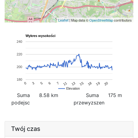
Leaflet
| Map data ©
OpenStreetMap
contributors
Wykres wysokości
240
220
200
180
7
11
13
15
18
19
20
0
3
5
6
Elevation
Suma
8.58 km
Suma
175 m
podejsc
przewyzszen
Twój czas