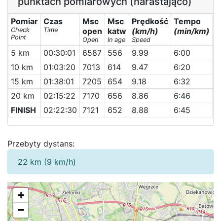
punktach pomiarowych (narastająco)
Pomiar
Czas
Msc
Msc
Prędkość
Tempo
Check
Time
open
katw
(km/h)
(min/km)
Point
Open
In age
Speed
5 km
00:30:01
6587
556
9.99
6:00
10 km
01:03:20
7013
614
9.47
6:20
15 km
01:38:01
7205
654
9.18
6:32
20 km
02:15:22
7170
656
8.86
6:46
FINISH
02:22:30
7121
652
8.88
6:45
Przebyty dystans:
22 km (9 km/h)
+
−