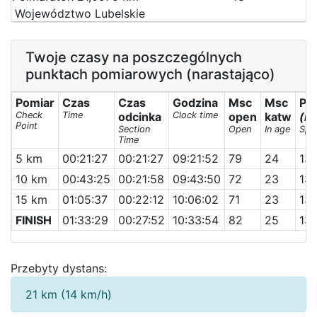
Województwo Lubelskie
Twoje czasy na poszczególnych
punktach pomiarowych (narastająco)
Pomiar
Czas
Czas
Godzina
Msc
Msc
Pr
Check
Time
odcinka
Clock time
open
katw
(k
Point
Section
Open
In age
Spe
Time
5 km
00:21:27
00:21:27
09:21:52
79
24
13.
10 km
00:43:25
00:21:58
09:43:50
72
23
13.
15 km
01:05:37
00:22:12
10:06:02
71
23
13.
FINISH
01:33:29
00:27:52
10:33:54
82
25
13.
Przebyty dystans:
21 km (14 km/h)