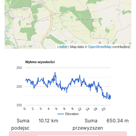
Leaflet
| Map data ©
OpenStreetMap
contributors
Wykres wysokości
250
200
150
18
3
2
14
0
12
9
8
6
4
20
Elevation
Suma
10.12 km
Suma
650.34 m
podejsc
przewyzszen