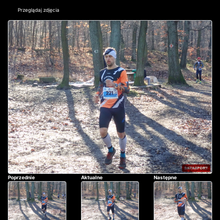
Przeglądaj zdjęcia
Poprzednie
Aktualne
Następne