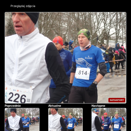
Przeglądaj zdjęcia
Poprzednie
Aktualne
Następne