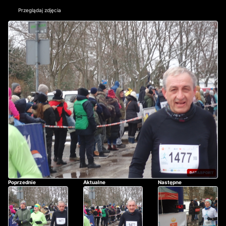
Przeglądaj zdjęcia
Poprzednie
Aktualne
Następne