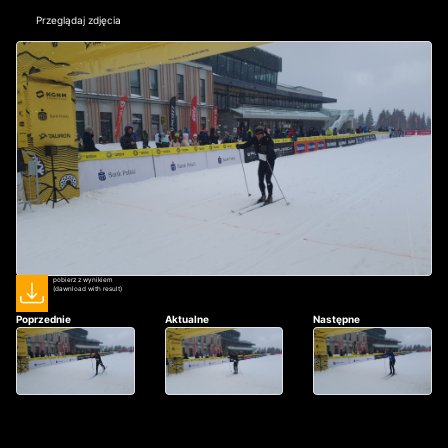
Przeglądaj zdjęcia
pobierz z wynikiem
(dawnload with result)
Poprzednie
Aktualne
Następne