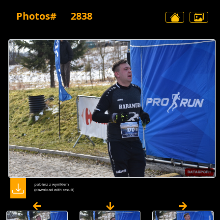
Photos#
2838
pobierz z wynikiem
(dawnload with result)