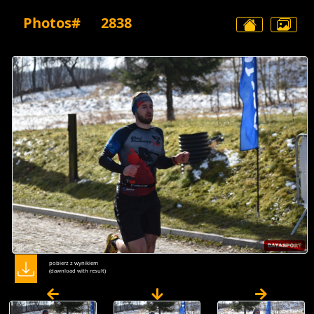
Photos#
2838
pobierz z wynikiem
(dawnload with result)