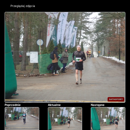
Przeglądaj zdjęcia
Poprzednie
Aktualne
Następne