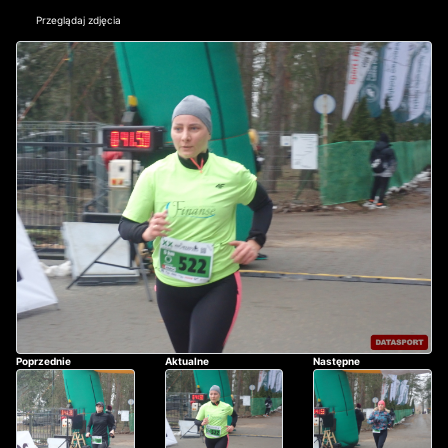
Przeglądaj zdjęcia
Poprzednie
Aktualne
Następne