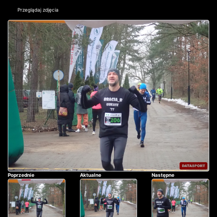
Przeglądaj zdjęcia
Poprzednie
Aktualne
Następne