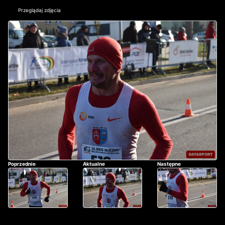
Przeglądaj zdjęcia
Poprzednie
Aktualne
Następne