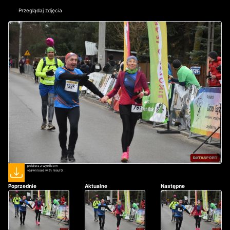
Przeglądaj zdjęcia
pobierz z wynikiem
(dawnload with result)
Poprzednie
Aktualne
Następne