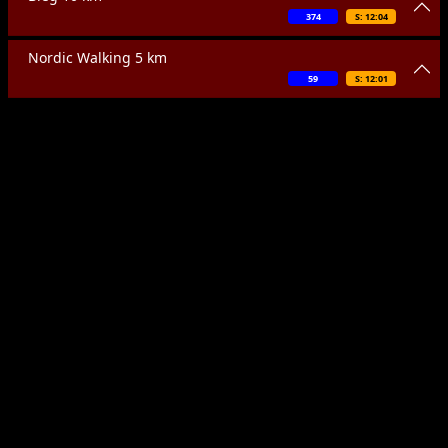
374
S: 12:04
Nordic Walking 5 km
59
S: 12:01