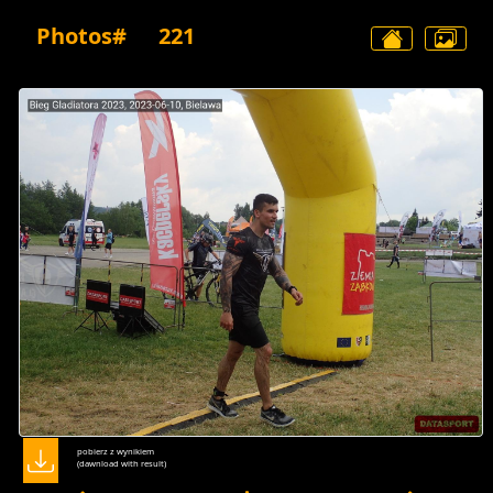
Photos#
221
pobierz z wynikiem
(dawnload with result)