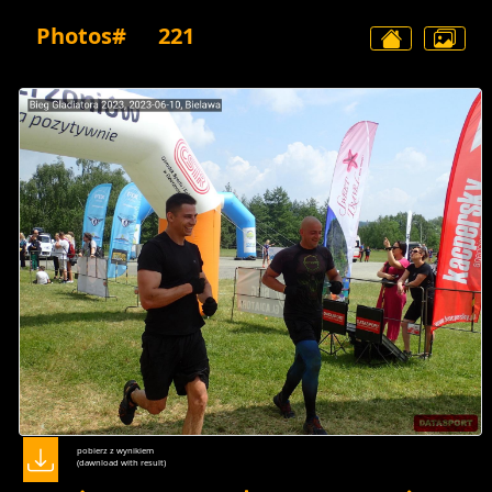
Photos#
221
pobierz z wynikiem
(dawnload with result)