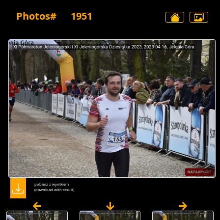
Photos#
1951
pobierz z wynikiem
(dawnload with result)