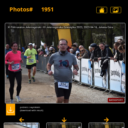
Photos#
1951
pobierz z wynikiem
(dawnload with result)