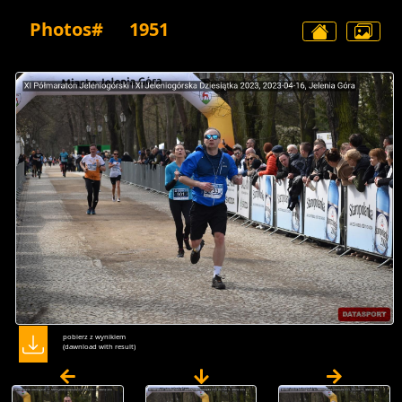
Photos#
1951
pobierz z wynikiem
(dawnload with result)