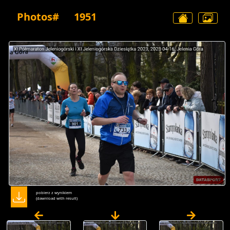
Photos#
1951
pobierz z wynikiem
(dawnload with result)