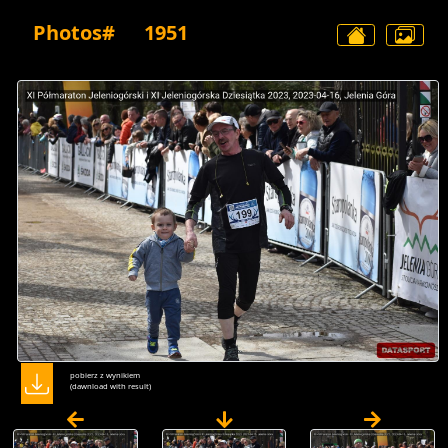
Photos#
1951
pobierz z wynikiem
(dawnload with result)