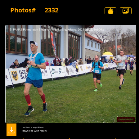
Photos#
2332
pobierz z wynikiem
(dawnload with result)