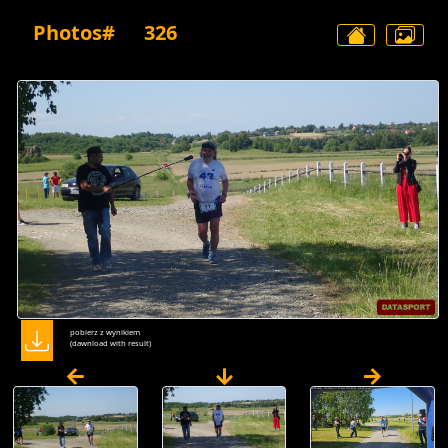
Photos#
326
pobierz z wynikiem
(dawnload with result)