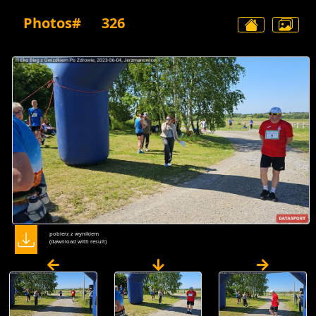
Photos#
326
pobierz z wynikiem
(dawnload with result)