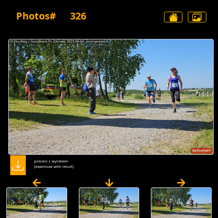
Photos#
326
pobierz z wynikiem
(dawnload with result)