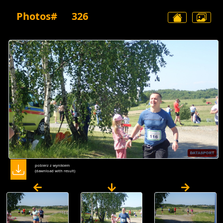
Photos#
326
pobierz z wynikiem
(dawnload with result)