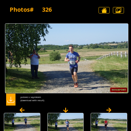
Photos#
326
pobierz z wynikiem
(dawnload with result)