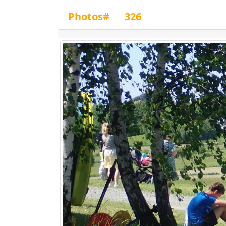
Photos#
326