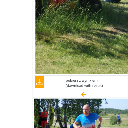
pobierz z wynikiem
(dawnload with result)