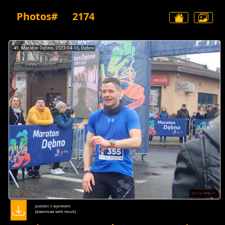
Photos#
2174
pobierz z wynikiem
(dawnload with result)