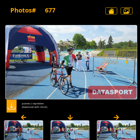
Photos#
677
pobierz z wynikiem
(dawnload with result)