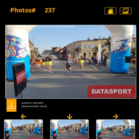
Photos#
237
pobierz z wynikiem
(dawnload with result)