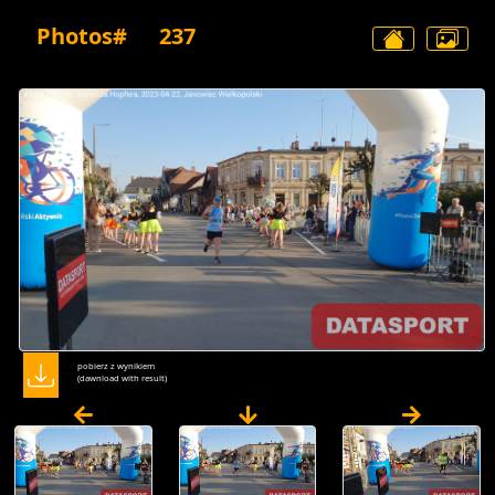
Photos#
237
pobierz z wynikiem
(dawnload with result)