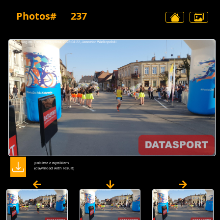
Photos#
237
pobierz z wynikiem
(dawnload with result)