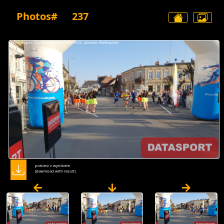
Photos#
237
pobierz z wynikiem
(dawnload with result)