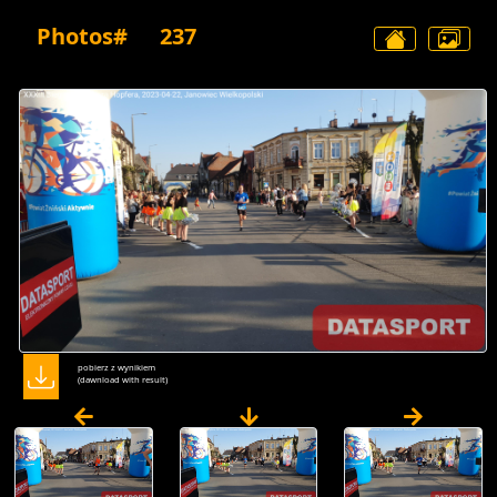
Photos#
237
pobierz z wynikiem
(dawnload with result)