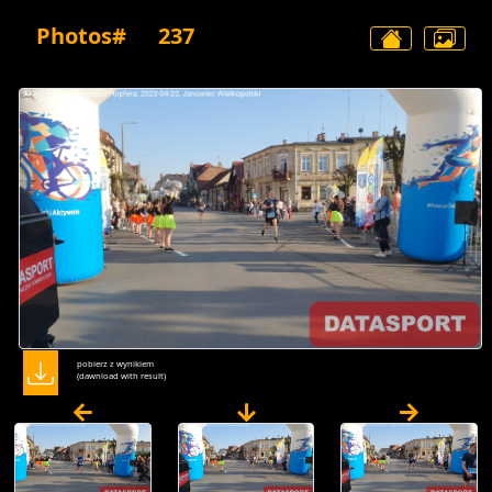
Photos#
237
pobierz z wynikiem
(dawnload with result)