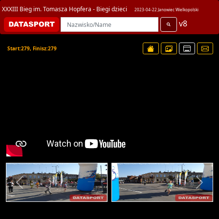
XXXIII Bieg im. Tomasza Hopfera - Biegi dzieci
2023-04-22 Janowiec Wielkopolski
v8
Start:279, Finisz:279