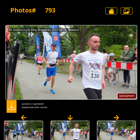
Photos#
793
pobierz z wynikiem
(dawnload with result)