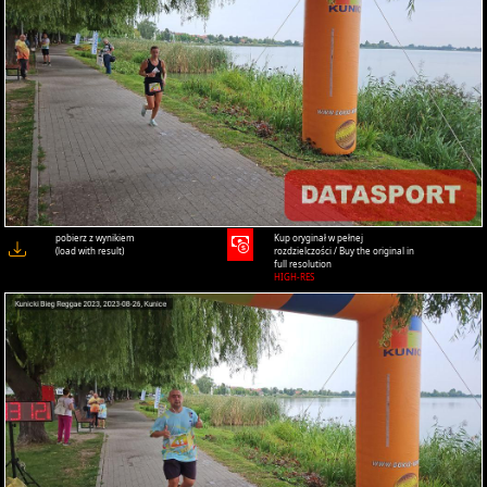
pobierz z wynikiem
Kup oryginał w pełnej
(load with result)
rozdzielczości / Buy the original in
full resolution
HIGH-RES