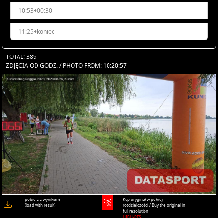
10:53+00:30
11:25+koniec
TOTAL: 389
ZDJĘCIA OD GODZ. / PHOTO FROM: 10:20:57
pobierz z wynikiem
Kup oryginał w pełnej
(load with result)
rozdzielczości / Buy the original in
full resolution
HIGH-RES