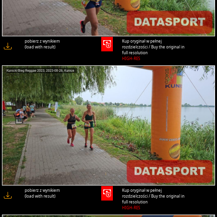
pobierz z wynikiem
Kup oryginał w pełnej
(load with result)
rozdzielczości / Buy the original in
full resolution
HIGH-RES
pobierz z wynikiem
Kup oryginał w pełnej
(load with result)
rozdzielczości / Buy the original in
full resolution
HIGH-RES