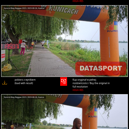
HIGH-RES
pobierz z wynikiem
Kup oryginał w pełnej
(load with result)
rozdzielczości / Buy the original in
full resolution
HIGH-RES