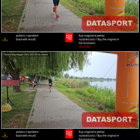
pobierz z wynikiem
Kup oryginał w pełnej
(load with result)
rozdzielczości / Buy the original in
full resolution
HIGH-RES
pobierz z wynikiem
Kup oryginał w pełnej
(load with result)
rozdzielczości / Buy the original in
full resolution