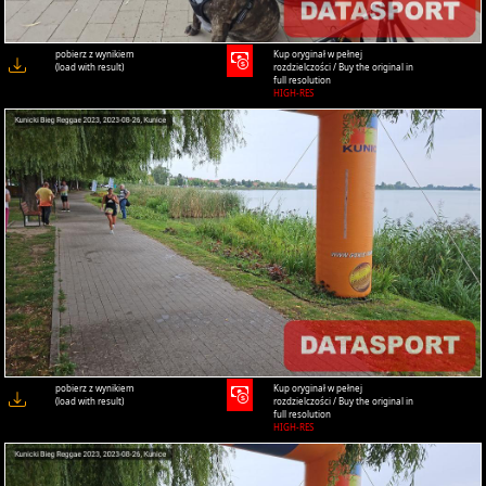
pobierz z wynikiem
Kup oryginał w pełnej
(load with result)
rozdzielczości / Buy the original in
full resolution
HIGH-RES
pobierz z wynikiem
Kup oryginał w pełnej
(load with result)
rozdzielczości / Buy the original in
full resolution
HIGH-RES