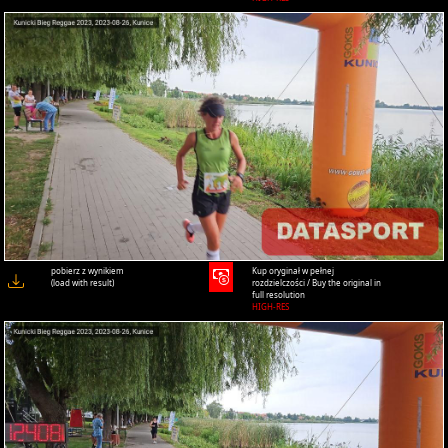
pobierz z wynikiem
Kup oryginał w pełnej
(load with result)
rozdzielczości / Buy the original in
full resolution
HIGH-RES