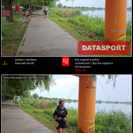
pobierz z wynikiem
Kup oryginał w pełnej
(load with result)
rozdzielczości / Buy the original in
full resolution
HIGH-RES