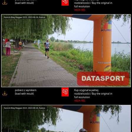
(load with result)
rozdzielczości / Buy the original in
full resolution
HIGH-RES
pobierz z wynikiem
Kup oryginał w pełnej
(load with result)
rozdzielczości / Buy the original in
full resolution
HIGH-RES