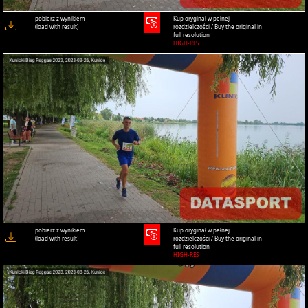
pobierz z wynikiem
Kup oryginał w pełnej
(load with result)
rozdzielczości / Buy the original in
full resolution
HIGH-RES
pobierz z wynikiem
Kup oryginał w pełnej
(load with result)
rozdzielczości / Buy the original in
full resolution
HIGH-RES