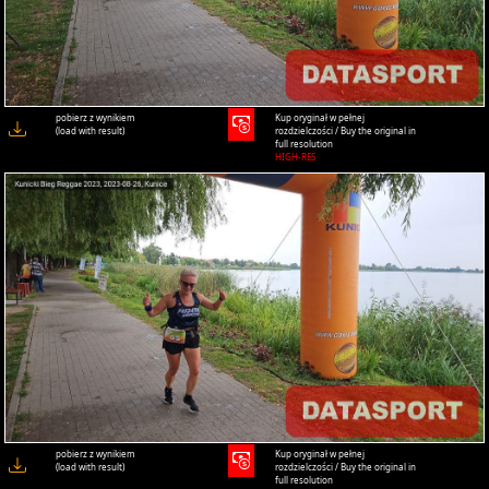
pobierz z wynikiem
Kup oryginał w pełnej
(load with result)
rozdzielczości / Buy the original in
full resolution
HIGH-RES
pobierz z wynikiem
Kup oryginał w pełnej
(load with result)
rozdzielczości / Buy the original in
full resolution