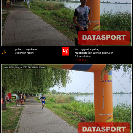
pobierz z wynikiem
Kup oryginał w pełnej
(load with result)
rozdzielczości / Buy the original in
full resolution
HIGH-RES