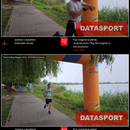
pobierz z wynikiem
Kup oryginał w pełnej
(load with result)
rozdzielczości / Buy the original in
full resolution
HIGH-RES
pobierz z wynikiem
Kup oryginał w pełnej