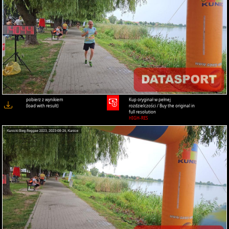
pobierz z wynikiem
Kup oryginał w pełnej
(load with result)
rozdzielczości / Buy the original in
full resolution
HIGH-RES