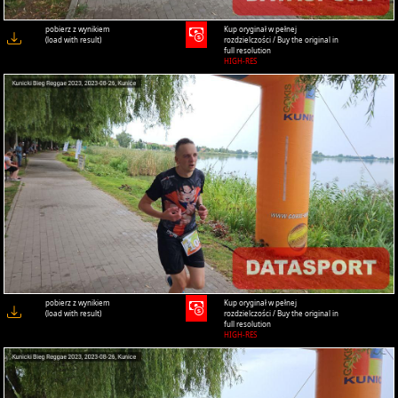
pobierz z wynikiem
Kup oryginał w pełnej
(load with result)
rozdzielczości / Buy the original in
full resolution
HIGH-RES
pobierz z wynikiem
Kup oryginał w pełnej
(load with result)
rozdzielczości / Buy the original in
full resolution
HIGH-RES