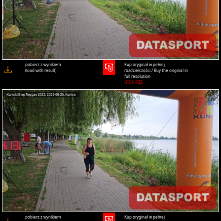
pobierz z wynikiem
Kup oryginał w pełnej
(load with result)
rozdzielczości / Buy the original in
full resolution
HIGH-RES
pobierz z wynikiem
Kup oryginał w pełnej