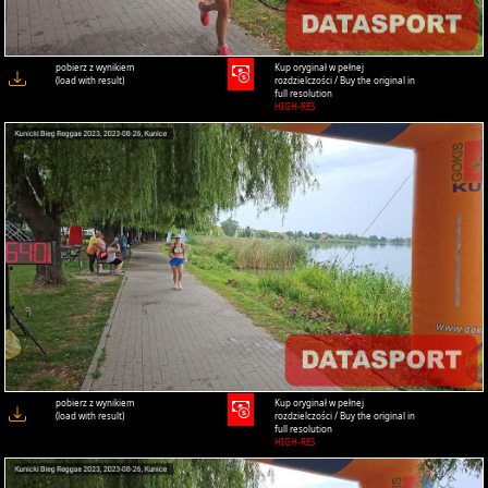
pobierz z wynikiem
Kup oryginał w pełnej
(load with result)
rozdzielczości / Buy the original in
full resolution
HIGH-RES
pobierz z wynikiem
Kup oryginał w pełnej
(load with result)
rozdzielczości / Buy the original in
full resolution
HIGH-RES