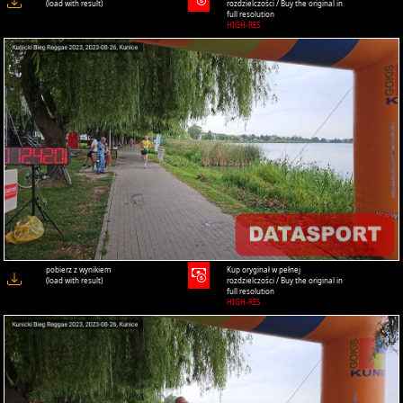
(load with result)
rozdzielczości / Buy the original in
full resolution
HIGH-RES
pobierz z wynikiem
Kup oryginał w pełnej
(load with result)
rozdzielczości / Buy the original in
full resolution
HIGH-RES