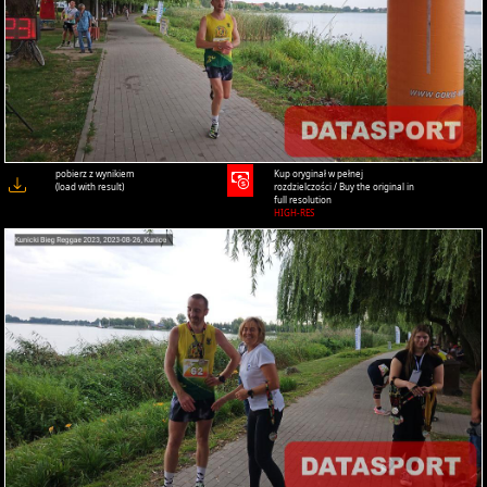
pobierz z wynikiem
Kup oryginał w pełnej
(load with result)
rozdzielczości / Buy the original in
full resolution
HIGH-RES