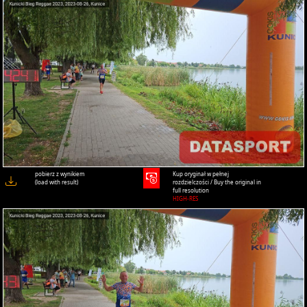
pobierz z wynikiem
Kup oryginał w pełnej
(load with result)
rozdzielczości / Buy the original in
full resolution
HIGH-RES