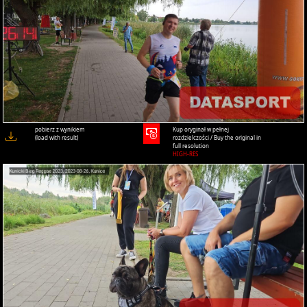
pobierz z wynikiem
Kup oryginał w pełnej
(load with result)
rozdzielczości / Buy the original in
full resolution
HIGH-RES