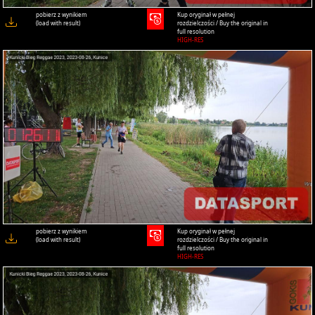
pobierz z wynikiem
Kup oryginał w pełnej
(load with result)
rozdzielczości / Buy the original in
full resolution
HIGH-RES
pobierz z wynikiem
Kup oryginał w pełnej
(load with result)
rozdzielczości / Buy the original in
full resolution
HIGH-RES