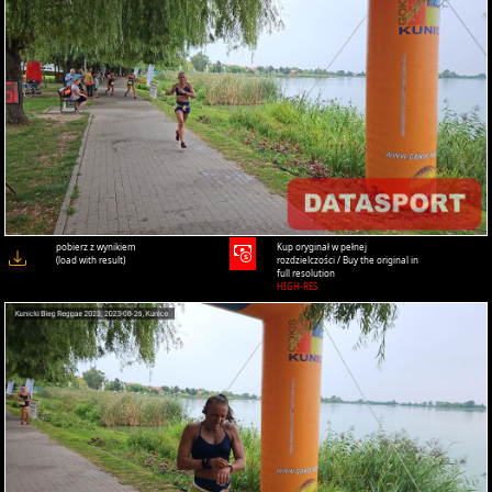
pobierz z wynikiem
Kup oryginał w pełnej
(load with result)
rozdzielczości / Buy the original in
full resolution
HIGH-RES