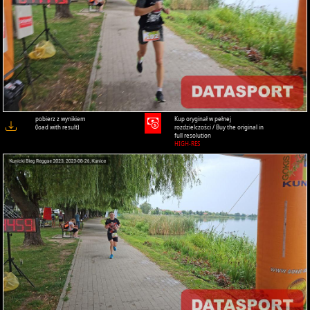
pobierz z wynikiem
Kup oryginał w pełnej
(load with result)
rozdzielczości / Buy the original in
full resolution
HIGH-RES