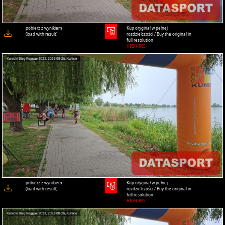
pobierz z wynikiem
Kup oryginał w pełnej
(load with result)
rozdzielczości / Buy the original in
full resolution
HIGH-RES
pobierz z wynikiem
Kup oryginał w pełnej
(load with result)
rozdzielczości / Buy the original in
full resolution
HIGH-RES