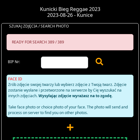
Kunicki Bieg Reggae 2023
2023-08-26 - Kunice
SZUKAJ ZDJĘCIA / SEARCH PHOTO
READY FOR SEARCH 389 / 389
BIP Nr:
FACE ID
Zrób zdjęcie swojej twarzy lub wybierz zdjęcie z Twoją twarz. Zdjęcie
zostanie wysłane i przetworzone na serwerze by Cię wyszukać na
innych zdjęciach.
Wysyłając zdjęcie wyrażasz na to zgodę.
Take face photo or choice photo of your face. The photo will send and
process on server to find you on other photos.