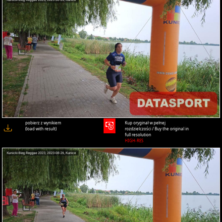
pobierz z wynikiem
Kup oryginał w pełnej
(load with result)
rozdzielczości / Buy the original in
full resolution
HIGH-RES