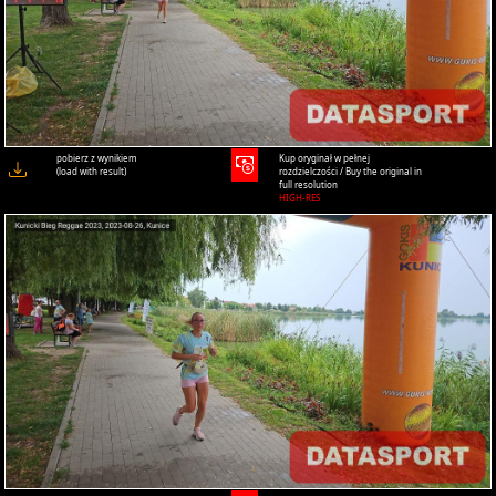
pobierz z wynikiem
Kup oryginał w pełnej
(load with result)
rozdzielczości / Buy the original in
full resolution
HIGH-RES