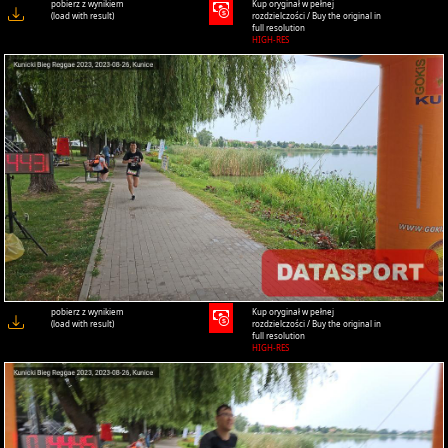
pobierz z wynikiem
Kup oryginał w pełnej
(load with result)
rozdzielczości / Buy the original in
full resolution
HIGH-RES
pobierz z wynikiem
Kup oryginał w pełnej
(load with result)
rozdzielczości / Buy the original in
full resolution
HIGH-RES