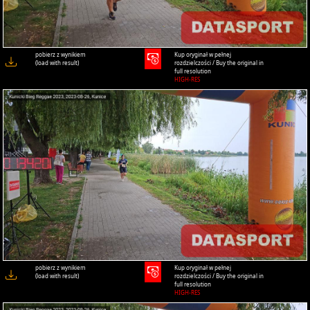
pobierz z wynikiem
Kup oryginał w pełnej
(load with result)
rozdzielczości / Buy the original in
full resolution
HIGH-RES
pobierz z wynikiem
Kup oryginał w pełnej
(load with result)
rozdzielczości / Buy the original in
full resolution
HIGH-RES