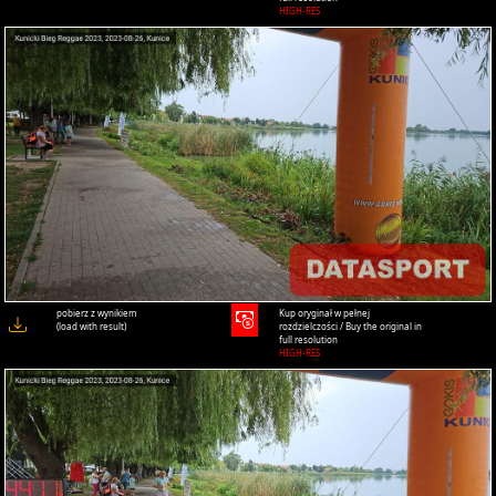
HIGH-RES
pobierz z wynikiem
Kup oryginał w pełnej
(load with result)
rozdzielczości / Buy the original in
full resolution
HIGH-RES