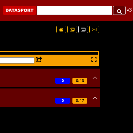
v3
0
S: 13
0
S: 17