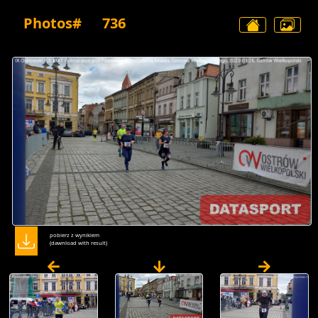
Photos#
736
pobierz z wynikiem
(dawnload with result)