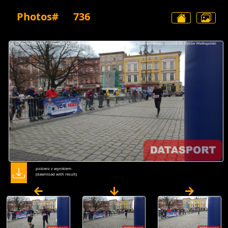
Photos#
736
pobierz z wynikiem
(dawnload with result)