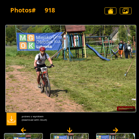
Photos#
918
pobierz z wynikiem
(dawnload with result)