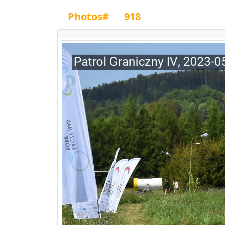
Photos#
918