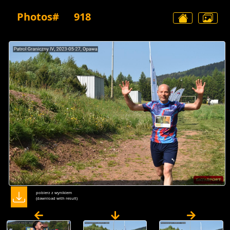
Photos#
918
pobierz z wynikiem
(dawnload with result)