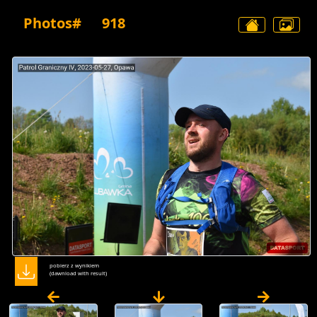
Photos#
918
pobierz z wynikiem
(dawnload with result)